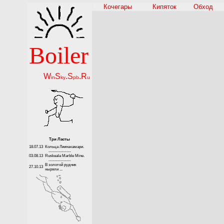
Кочегары
Кипяток
Обход
Boiler
W
S
.S
.R
in
ky
pb
u
Три Ласты
18.07.13
Кольца Лиинахамари.
---------------
03.08.13
Ruskeala Marble Mine.
---------------
В золотой рудник
27.10.13
ныряли ...