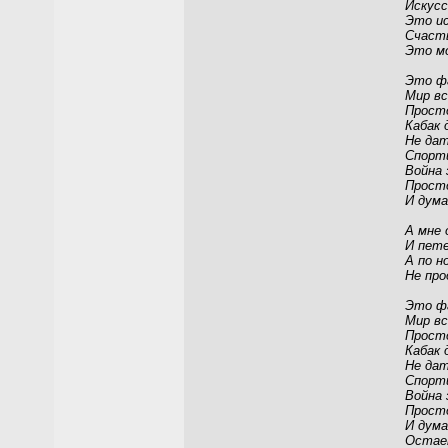
Искусс
Это ис
Счасть
Это мо
Это фа
Мир вс
Просто
Кабак д
Не дат
Спорт
Война 
Прост
И дум
А мне 
И пете
А по н
Не про
Это фа
Мир вс
Просто
Кабак д
Не дат
Спорт
Война 
Прост
И дум
Остае