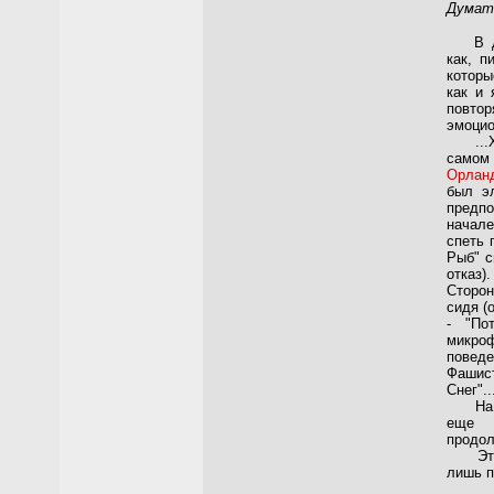
Думат
В дан
как, п
которы
как и 
повт
эмоцио
...Хо
самом
Орлан
был эл
предпо
начал
спеть 
Рыб" с
отказ
Сторон
сидя (
- "По
микро
повед
Фашис
Снег"..
На би
еще 
продол
Это б
лишь п