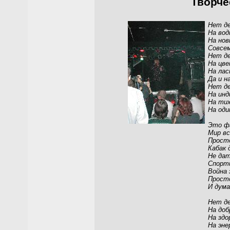
Творче
Нет де
На вод
На нов
Совсем
Нет де
На цве
На лас
Да и н
Нет де
На инд
На тих
На оди
Это фа
Мир вс
Просто
Кабак д
Не дат
Спорт
Война 
Прост
И дум
Нет де
На доб
На здо
На эне